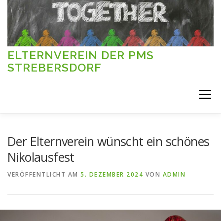
Zum
Inhalt
springen
ELTERNVEREIN DER PMS
STREBERSDORF
Menü
HERZLICH WILLKOMMEN
Der Elternverein wünscht ein schönes
Nikolausfest
PROJEKTE UND AKTIVITÄTEN
NEUIGKEITEN
VERÖFFENTLICHT AM
5. DEZEMBER 2024
VON
ADMIN
UNSER TEAM
DER VEREIN